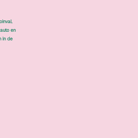
inval,
 auto en
 in de